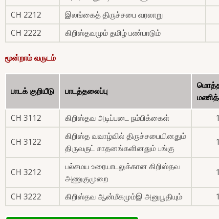
CH 2212
இலங்கைத் திருச்சபை வரலாறு
CH 2222
கிறிஸ்தவமும் தமிழ் பண்பாடும்
மூன்றாம் வருடம்
மொத்
பாடக் குறியீடு
பாடத்தலைப்பு
மணித்
CH 3112
கிறிஸ்தவ அடிப்படை நம்பிக்கைள்
கிறிஸ்த வவாழ்வில் திருச்சபையினதும்
CH 3122
திருவருட் சாதனங்களினதும் பங்கு
பல்சமய உரையாடலுக்கான கிறிஸ்தவ
CH 3212
அணுகுமுறை
CH 3222
கிறிஸ்தவ ஆன்மீகமும்இ அனுபூதியும்