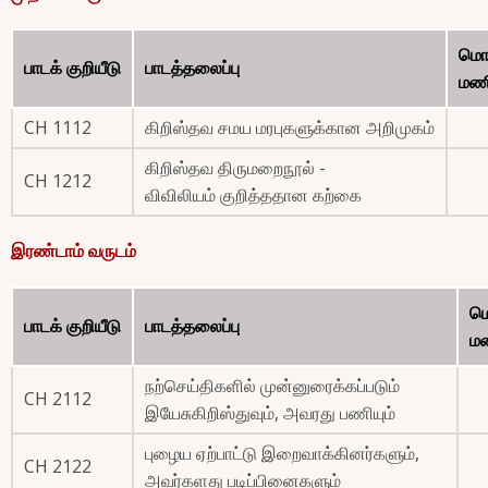
மொ
பாடக் குறியீடு
பாடத்தலைப்பு
மணி
CH 1112
கிறிஸ்தவ சமய மரபுகளுக்கான அறிமுகம்
கிறிஸ்தவ திருமறைநூல் -
CH 1212
விவிலியம் குறித்ததான கற்கை
இரண்டாம் வருடம்
ம
பாடக் குறியீடு
பாடத்தலைப்பு
மண
நற்செய்திகளில் முன்னுரைக்கப்படும்
CH 2112
இயேசுகிறிஸ்துவும், அவரது பணியும்
புழைய ஏற்பாட்டு இறைவாக்கினர்களும்,
CH 2122
அவர்களது படிப்பினைகளும்