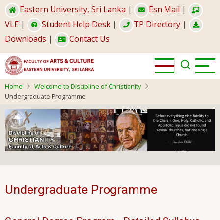
Skip
Eastern University, Sri Lanka
|
Esn Mail
|
to
VLE
|
Student Help Desk
|
TP Directory
|
main
Downloads
|
Contact Us
content
Home
Welcome to Discipline of Christianity
Undergraduate Programme
Undergraduate Programme