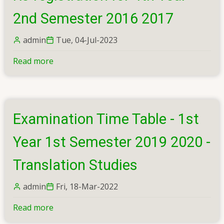
Semester
&
2nd Semester 2016 2017
1st
Year
admin
Tue, 04-Jul-2023
1st
Read more
about
Semester
Examination
repeat
Entry
examination)
Forms
&
Examination Time Table - 1st
Re-
registration
Year 1st Semester 2019 2020 -
for
4th
Translation Studies
Year
2nd
admin
Fri, 18-Mar-2022
Semester
Read more
about
2016
Examination
2017