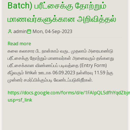
for
Batch) பரீட்சைக்கு தோற்றும்
examination
entry
மாணவர்களுக்கான அறிவித்தல்
form
admin
Mon, 04-Sep-2023
Read more
about
கலை கலாசார பீட நான்காம் வருட முதலாம் அரையாண்டு
நான்காம்
பரீட்சைக்கு தோற்றும் மாணவர்கள் அனைவரும் தங்களது
வருட
பரீட்சைக்கான விண்ணப்பப் படிவத்தை (Entry Form)
(2017/2018
கீழ்வரும் linkன் ஊடாக 06.09.2023 நள்ளிரவு 11.59 ற்கு
Batch)
முன்னர் சமர்ப்பிக்கும்படி வேண்டப்படுகிறீர்கள்.
பரீட்சைக்கு
தோற்றும்
https://docs.google.com/forms/d/e/1FAIpQLSdfhYqd
மாணவர்களுக்கான
usp=sf_link
அறிவித்தல்