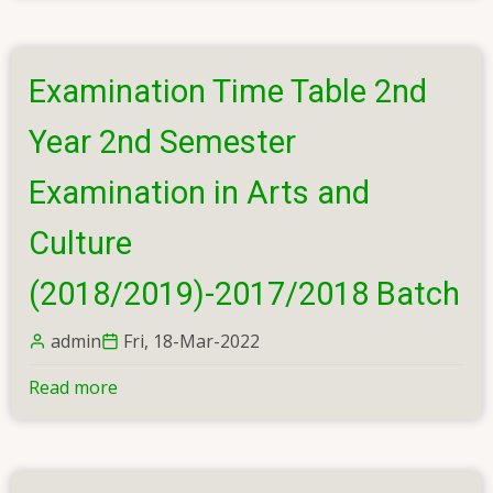
Time
Table
-
Examination Time Table 2nd
1st
Year
Year 2nd Semester
1st
Semester
Examination in Arts and
2019
Culture
2020
-
(2018/2019)-2017/2018 Batch
Translation
Studies
admin
Fri, 18-Mar-2022
Read more
about
Examination
Time
Table