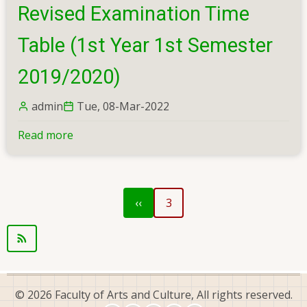
2nd
Revised Examination Time
Year
2nd
Table (1st Year 1st Semester
Semester
Examination
2019/2020)
in
Arts
admin
Tue, 08-Mar-2022
and
Read more
about
Culture
Revised
(2018/2019)-2017/2018
Examination
Batch
Time
Previous
Pagination
‹‹
3
Table
page
(1st
Year
1st
Semester
2019/2020)
© 2026 Faculty of Arts and Culture, All rights reserved.