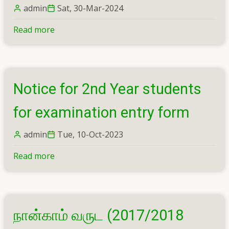
admin
Sat, 30-Mar-2024
Read more
about
Postponement
of
Examination
-
Notice for 2nd Year students
1st
year
for examination entry form
2nd
semester
admin
Tue, 10-Oct-2023
(2021/2022
Read more
about
batch)
Notice
for
2nd
Year
நான்காம் வருட (2017/2018
students