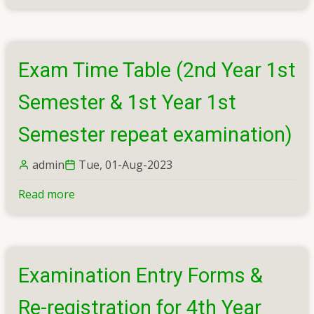
Exam Time Table (2nd Year 1st
Semester & 1st Year 1st
Semester repeat examination)
admin
Tue, 01-Aug-2023
Read more
about
Exam
Time
Table
(2nd
Examination Entry Forms &
Year
1st
Re-registration for 4th Year