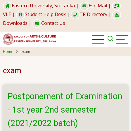
Skip
Eastern University, Sri Lanka
|
Esn Mail
|
to
VLE
|
Student Help Desk
|
TP Directory
|
main
Downloads
|
Contact Us
content
Home
exam
exam
Postponement of Examination
- 1st year 2nd semester
(2021/2022 batch)