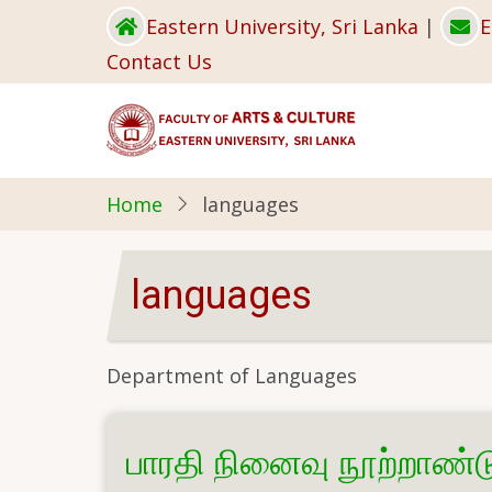
Skip
Eastern University, Sri Lanka
|
E
to
Contact Us
main
content
Home
languages
languages
Department of Languages
பாரதி நினைவு நூற்றாண்டு