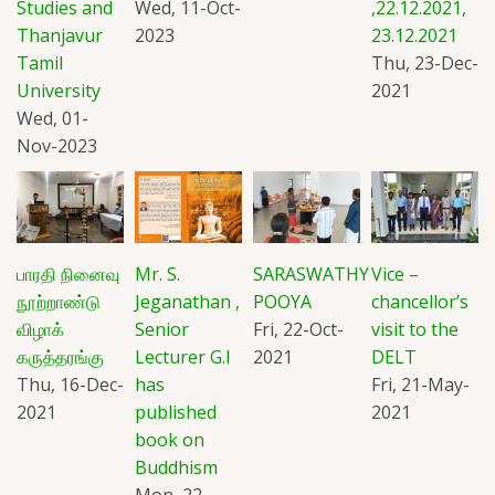
Studies and
Wed, 11-Oct-
,22.12.2021,
Thanjavur
2023
23.12.2021
Tamil
Thu, 23-Dec-
University
2021
Wed, 01-
Nov-2023
பாரதி நினைவு
Mr. S.
SARASWATHY
Vice –
நூற்றாண்டு
Jeganathan ,
POOYA
chancellor’s
விழாக்
Senior
Fri, 22-Oct-
visit to the
கருத்தரங்கு
Lecturer G.I
2021
DELT
Thu, 16-Dec-
has
Fri, 21-May-
2021
published
2021
book on
Buddhism
Mon, 22-