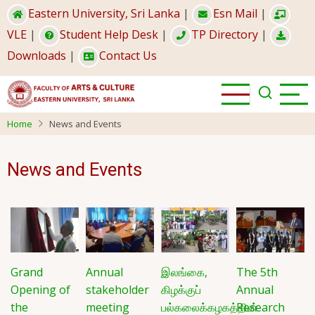
Skip
Eastern University, Sri Lanka
|
Esn Mail
|
to
VLE
|
Student Help Desk
|
TP Directory
|
main
Downloads
|
Contact Us
content
Home
News and Events
News and Events
Grand
Annual
இலங்கை,
The 5th
Opening of
stakeholder
கிழக்குப்
Annual
the
meeting
பல்கலைக்கழகத்தின்
Research